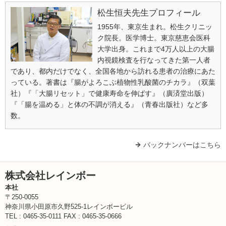
松生恒夫先生プロフィール
1955年、東京生まれ。松生クリニッ
ク院長。医学博士。東京慈恵会医科
大学出身。これまで4万人以上の大腸
内視鏡検査を行なってきた第一人者
であり、都内だけでなく、全国各地から訪れる患者の治療にあた
っている。著書は『腸がよろこぶ植物性乳酸菌のチカラ』（双葉
社）『「大腸リセット」で健康寿命を伸ばす』（廣済堂出版）
『「腸を温める」と体の不調が消える』（青春出版社）など多
数。
バックナンバーはこちら
株式会社レインボー
本社
〒250-0055
神奈川県小田原市久野525-1レインボービル
TEL : 0465-35-0111 FAX : 0465-35-0666