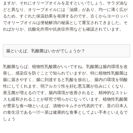
ますが、それにオリーブオイルを足すといいでしょう。サラダ油な
どと異なり、オリーブオイルには「油膜」があり、均一に薄く広が
るため、すぐれた保温効果を発揮するのです。古くからヨーロッパ
でオリーブオイルは便秘解消の秘薬として重宝されてきました。そ
ればかりか、抗酸化作用や抗炎症作用なども確認されています。
腸といえば、乳酸菌はいかがでしょうか？
乳酸菌ならば、植物性乳酸菌がいいですね。乳酸菌は腸内環境を改
善し、感染症を防ぐことで知られていますが、特に植物性乳酸菌は
腸に届きやすく、腸に到達すると乳酸を放出し、腸内の環境を弱酸
性にしてくれます。弱アルカリ性を好む悪玉菌が住みにくくなり、
善玉菌が増えるのです。腸内環境が改善されると、精神的なストレ
スも緩和されることが研究で明らかになっています。植物性乳酸菌
が豊富な食べ物といえば、漬物やキムチが代表的です。昔の日本人
の食生活である一汁一菜は健康的な食事としてよい手本といえるで
しょう