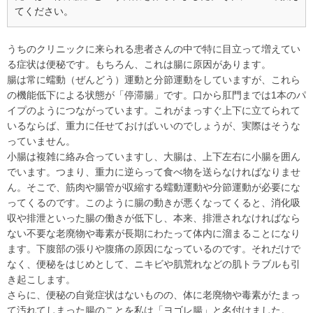
てください。
うちのクリニックに来られる患者さんの中で特に目立って増えてい
る症状は便秘です。もちろん、これは腸に原因があります。
腸は常に蠕動（ぜんどう）運動と分節運動をしていますが、これら
の機能低下による状態が「停滞腸」です。口から肛門までは1本のパ
イプのようにつながっています。これがまっすぐ上下に立てられて
いるならば、重力に任せておけばいいのでしょうが、実際はそうな
っていません。
小腸は複雑に絡み合っていますし、大腸は、上下左右に小腸を囲ん
でいます。つまり、重力に逆らって食べ物を送らなければなりませ
ん。そこで、筋肉や腸管が収縮する蠕動運動や分節運動が必要にな
ってくるのです。このように腸の動きが悪くなってくると、消化吸
収や排泄といった腸の働きが低下し、本来、排泄されなければなら
ない不要な老廃物や毒素が長期にわたって体内に溜まることになり
ます。下腹部の張りや腹痛の原因になっているのです。それだけで
なく、便秘をはじめとして、ニキビや肌荒れなどの肌トラブルも引
き起こします。
さらに、便秘の自覚症状はないものの、体に老廃物や毒素がたまっ
て汚れてしまった腸のことを私は「ヨゴレ腸」と名付けました。