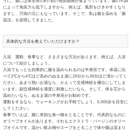
うに、腸には体全体の約7割の免疫細胞が集まっています。腸の不調
によって免疫力も低下しますから、例えば、風邪をひきやすくなり
ますし、万病の元にもなっています。そこで、私は腸を温める「腸
温活」を提唱してきました。
具体的な方法を教えていただけますか？
入浴、運動、食事など、さまざまな方法があります。例えば、入浴
について紹介しましょう。
入浴でもっとも効果的に腸を温められるのは半身浴です。体温に比
べて2℃から4℃ほど高めのぬるま湯に20分から30分ほど浸かってく
ださい。あまり熱いお湯なら、かえって交感神経を優位にしてしま
います。副交感神経を適度に刺激したいなら、そして、体を芯から
温めたいなら、ぬるま湯の半身浴がお勧めです。
運動をするなら、ウォーキングがお手軽でしょう。5,000歩を目安に
してください。
食事でいえば、腸に有効な食べ物をとることです。代表的なものに
オリーブオイルがあります。それもエクストラ・バージンのオリー
ブオイルです。温かい飲み物やスープをとることで体や腸は温まり