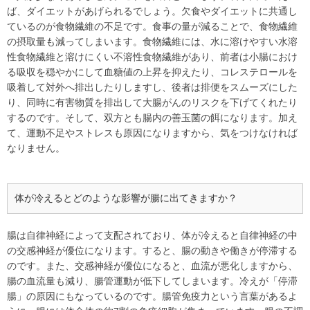
ば、ダイエットがあげられるでしょう。欠食やダイエットに共通し
ているのが食物繊維の不足です。食事の量が減ることで、食物繊維
の摂取量も減ってしまいます。食物繊維には、水に溶けやすい水溶
性食物繊維と溶けにくい不溶性食物繊維があり、前者は小腸におけ
る吸収を穏やかにして血糖値の上昇を抑えたり、コレステロールを
吸着して対外へ排出したりしますし、後者は排便をスムーズにした
り、同時に有害物質を排出して大腸がんのリスクを下げてくれたり
するのです。そして、双方とも腸内の善玉菌の餌になります。加え
て、運動不足やストレスも原因になりますから、気をつけなければ
なりません。
体が冷えるとどのような影響が腸に出てきますか？
腸は自律神経によって支配されており、体が冷えると自律神経の中
の交感神経が優位になります。すると、腸の動きや働きが停滞する
のです。また、交感神経が優位になると、血流が悪化しますから、
腸の血流量も減り、腸管運動が低下してしまいます。冷えが「停滞
腸」の原因にもなっているのです。腸管免疫力という言葉があるよ