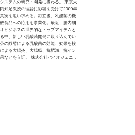
システムの研究・開発に携わる。 東京大
岡知足教授の理論に影響を受けて2000年
の真実を追い求める。独立後、乳酸菌の機
一般食品への応用を事業化。最近、腸内細
イオビジネスの世界的なトップアイテムと
びる中、新しい乳酸菌開発に取り込んでい
お茶の醗酵による乳酸菌の効能、効果を検
菌による大腸炎、大腸癌、抗肥満、抗イン
果などを立証。 株式会社バイオジェニッ