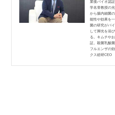
業後バイオ認証
学名誉教授の光
から腸内細菌
能性や効果を
菌の研究がバ
して脚光を浴
る。キムチや
証。殺菌乳酸
フルエンザの効
クス総研CEO