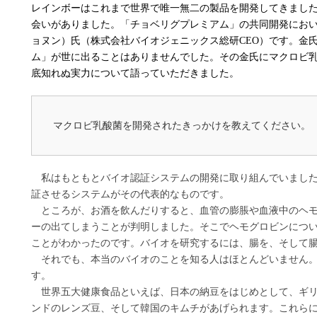
レインボーはこれまで世界で唯一無二の製品を開発してきまし
会いがありました。「チョベリグプレミアム」の共同開発にお
ョヌン）氏（株式会社バイオジェニックス総研CEO）です。金
ム」が世に出ることはありませんでした。その金氏にマクロビ
底知れぬ実力について語っていただきました。
マクロビ乳酸菌を開発されたきっかけを教えてください
私はもともとバイオ認証システムの開発に取り組んでいました
証させるシステムがその代表的なものです。
ところが、お酒を飲んだりすると、血管の膨脹や血液中のヘモ
ーの出てしまうことが判明しました。そこでヘモグロビンにつ
ことがわかったのです。バイオを研究するには、腸を、そして
それでも、本当のバイオのことを知る人はほとんどいません。
す。
世界五大健康食品といえば、日本の納豆をはじめとして、ギリ
ンドのレンズ豆、そして韓国のキムチがあげられます。これら