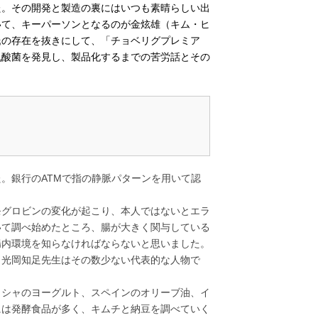
た。その開発と製造の裏にはいつも素晴らしい出
いて、キーパーソンとなるのが金炫雄（キム・ヒ
氏の存在を抜きにして、「チョベリグプレミア
乳酸菌を発見し、製品化するまでの苦労話とその
。
。銀行のATMで指の静脈パターンを用いて認
グロビンの変化が起こり、本人ではないとエラ
いて調べ始めたところ、腸が大きく関与している
腸内環境を知らなければならないと思いました。
光岡知足先生はその数少ない代表的な人物で
シャのヨーグルト、スペインのオリーブ油、イ
には発酵食品が多く、キムチと納豆を調べていく