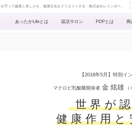
体を守って健康と美しさを。健康文化をクリエイトする「株式会社レインボー」
あったかLifeとは
温活サロン
PDPとは
商
【2018年5月】特別イ
金 炫雄
マクロビ乳酸菌開発者
（
世界が
健康作用と