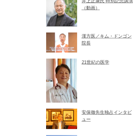
井上正康氏 特別記念講演
（動画）
漢方医／キム・ドンゴン
院長
21世紀の医学
安保徹先生独占インタビ
ュー