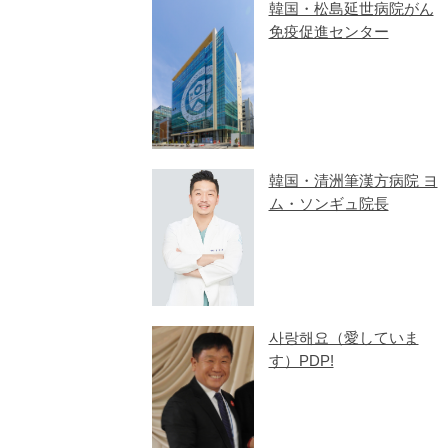
韓国・松島延世病院がん
免疫促進センター
韓国・清洲筆漢方病院 ヨ
ム・ソンギュ院長
사랑해요（愛していま
す）PDP!