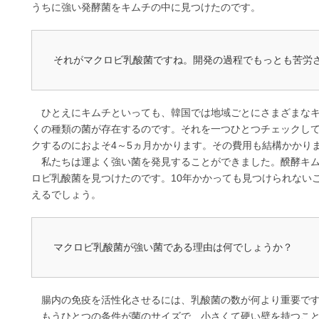
うちに強い発酵菌をキムチの中に見つけたのです。
それがマクロビ乳酸菌ですね。開発の過程でもっとも苦労
ひとえにキムチといっても、韓国では地域ごとにさまざまなキ
くの種類の菌が存在するのです。それを一つひとつチェックし
クするのにおよそ4～5ヵ月かかります。その費用も結構かかり
私たちは運よく強い菌を発見することができました。醗酵キム
ロビ乳酸菌を見つけたのです。10年かかっても見つけられない
えるでしょう。
マクロビ乳酸菌が強い菌である理由は何でしょうか？
腸内の免疫を活性化させるには、乳酸菌の数が何より重要です
もうひとつの条件が菌のサイズで、小さくて硬い壁を持つこと