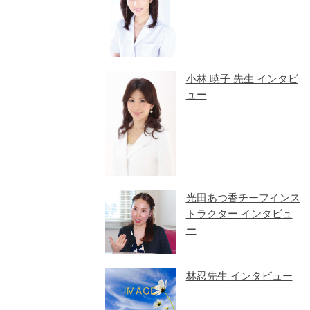
小林 暁子 先生 インタビ
ュー
光田あつ香チーフインス
トラクター インタビュ
ー
林忍先生 インタビュー