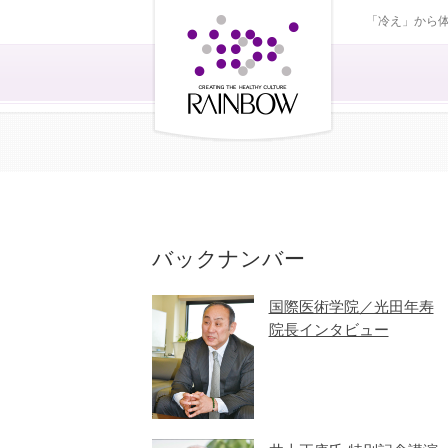
「冷え」から
バックナンバー
国際医術学院／光田年寿
院長インタビュー