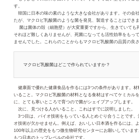
す。
韓国に日本の味の素のような大きな会社があります。その会社は
たが、マクロビ乳酸菌のような菌を発見、製造することはでき
菌は菌体の殻（細胞壁）が大変重要ですから、生きていても死
それほど難しくありませんが、死菌になっても活性効率をもっ
ませんでした。これらのことからもマクロビ乳酸菌の品質の良
マクロビ乳酸菌はどこで作られていますか？
健康面で優れた健康食品を作るには3つの条件があります。材
いること。マクロビ乳酸菌の材料となる食材はすべてケミカル
に、とても寒いところで育つので菌がシェイプアップします。
次に、見つける人がいること。これはすでに説明しました。
3つ目は、バイオ技術をもっている人とめぐり合うことです。
オ技術が欠かせません。例えば、おいしい日本酒を作るには、
100年以上の歴史をもつ微生物研究センターにお願いしていま
もつ日本のトップレベルの会社です。