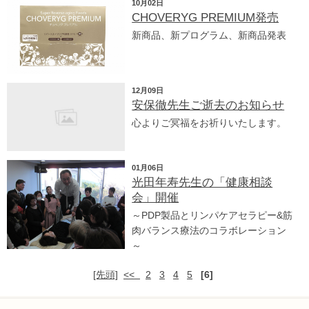
10月02日
CHOVERYG PREMIUM発売
新商品、新プログラム、新商品発表
12月09日
安保徹先生ご逝去のお知らせ
心よりご冥福をお祈りいたします。
01月06日
光田年寿先生の「健康相談
会」開催
～PDP製品とリンパケアセラピー&筋
肉バランス療法のコラボレーション
～
[先頭]
<<
2
3
4
5
[6]